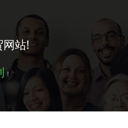
贸网站!
到
！