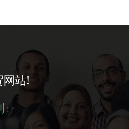
贸网站!
到
！