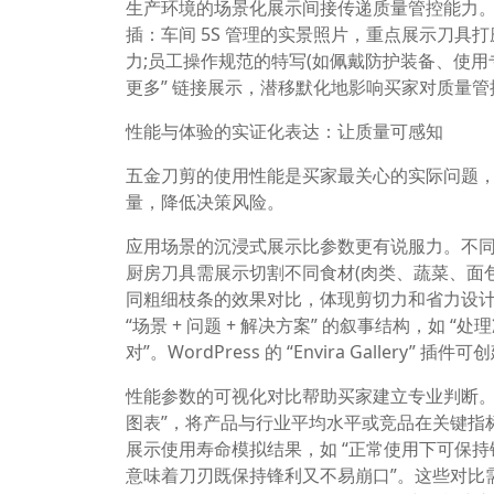
生产环境的场景化展示间接传递质量管控能力
插：车间 5S 管理的实景照片，重点展示刀具
力;员工操作规范的特写(如佩戴防护装备、使用
更多” 链接展示，潜移默化地影响买家对质量
性能与体验的实证化表达：让质量可感知
五金刀剪的使用性能是买家最关心的实际问题，
量，降低决策风险。
应用场景的沉浸式展示比参数更有说服力。不
厨房刀具需展示切割不同食材(肉类、蔬菜、面
同粗细枝条的效果对比，体现剪切力和省力设计
“场景 + 问题 + 解决方案” 的叙事结构，如
对”。WordPress 的 “Envira Gall
性能参数的可视化对比帮助买家建立专业判断。
图表”，将产品与行业平均水平或竞品在关键指
展示使用寿命模拟结果，如 “正常使用下可保持锋利度
意味着刀刃既保持锋利又不易崩口”。这些对比