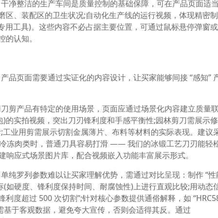
。干净整洁的生产车间是质量控制的基础保障，可在产品页面适
打磨区、装配区的卫生状况;自动化生产线的运行视频，体现精密
专用工具)。这些内容不必占据主要位置，可通过鼠标悬停弹窗或 
管控的认知。
产品页面需要通过实证化的内容设计，让买家能够间接 “感知” 
同刀剪产品有特定的使用场景，页面应通过场景化内容建立质量
包)的实拍视频，突出刀刃锋利度和手感平衡性;园林剪刀需展示
;工业用剪需展示切割金属薄片、布料等材料的实际表现。建议
 “处理冷冻肉类时，普通刀具容易打滑 —— 我们的冰锻工艺刀刃能轻
ery” 插件可创建响应式场景图片库，配合视频嵌入功能丰富展示形式。
单纯罗列参数难以让买家理解优势，需通过对比呈现：制作 “性
标(如硬度、锋利度保持时间、耐腐蚀性)上进行直观比较;用动态
超过 500 次切割”;针对核心参数提供通俗解释，如 “HRC58
需基于客观数据，避免夸大宣传，否则会适得其反。通过