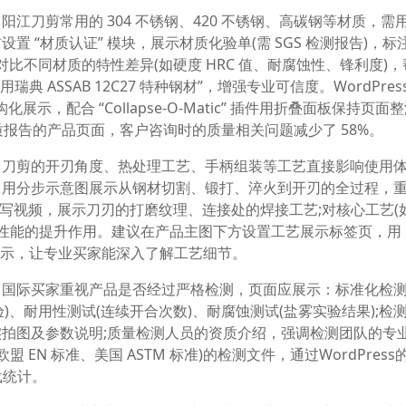
江刀剪常用的 304 不锈钢、420 不锈钢、高碳钢等材质，需
 “材质认证” 模块，展示材质化验单(需 SGS 检测报告)，标
图表对比不同材质的特性差异(如硬度 HRC 值、耐腐蚀性、锋利度)
 ASSAB 12C27 特种钢材”，增强专业可信度。WordPres
结构化展示，配合 “Collapse-O-Matic” 插件用折叠面板保持页面
材质报告的产品页面，客户咨询时的质量相关问题减少了 58%。
。刀剪的开刃角度、热处理工艺、手柄组装等工艺直接影响使用
”，用分步示意图展示从钢材切割、锻打、淬火到开刃的全过程，
观特写视频，展示刀刃的打磨纹理、连接处的焊接工艺;对核心工艺(
产品性能的提升作用。建议在产品主图下方设置工艺展示标签页，用
现内容分类展示，让专业买家能深入了解工艺细节。
。国际买家重视产品是否经过严格检测，页面应展示：标准化检
验)、耐用性测试(连续开合次数)、耐腐蚀测试(盐雾实验结果);检
拍图及参数说明;质量检测人员的资质介绍，强调检测团队的专
 EN 标准、美国 ASTM 标准)的检测文件，通过WordPress
下载统计。