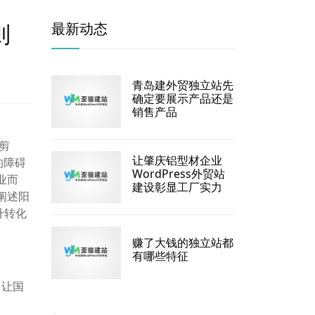
则
最新动态
青岛建外贸独立站先
确定要展示产品还是
销售产品
剪
让肇庆铝型材企业
的障碍
WordPress外贸站
业而
建设彰显工厂实力
阐述阳
升转化
赚了大钱的独立站都
有哪些特征
，让国