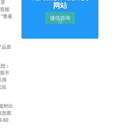
当穿
网站
制造能
“查看
微信咨询
产品质
联想：
修剪不
采用
松应
能对比
信息图
-60