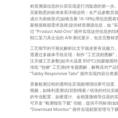
材质溯源信息的分层呈现是打消疑虑的第一步。阳
买家熟悉的标准体系详细说明：在产品参数页首设置
成分为表格形式(如铬含量 16-18%);用信息
家根据根据需求选择;提供材质溯源信息，如 “采用瑞典
过 “Product Add-Ons” 插件实现这些信息的
阳江某刀具企业的 A/B 测试显示，包含完整
工艺细节的可视化解析比文字描述更有说服力
需通过多媒体手段呈现：制作 “工艺流程图解
注关键工艺参数(如淬火温度 850℃);拍摄微
传统 “包钢” 工艺)制作专题图解，解释其对
“Tabby Responsive Tabs” 插件实
质量检测过程的透明化呈现能增强结果可信度
视频，如锋利度测试(切割绳索 / 纸张的对比实
的专业配置，如硬度计、金相显微镜等仪器的实
可开发 “检测报告下载” 功能，提供不同标准(如欧盟
“Download Monitor” 插件实现权限管理与