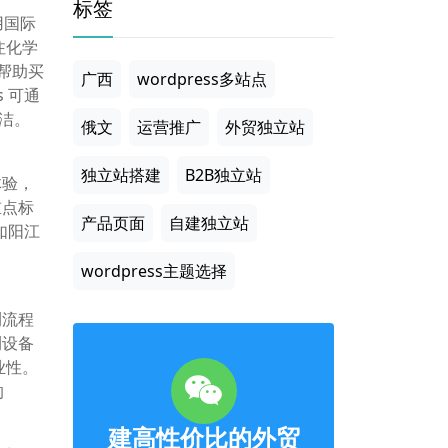
标签
用国际
注化学
，帮助买
广西
wordpress多站点
s 可通
整洁。
俄文
运营推广
外贸独立站
独立站搭建
B2B独立站
体验，
重点标
产品页面
自建独立站
如阳江
wordpress主题选择
测流程
测设备
业性。
的
建高性价比的外贸